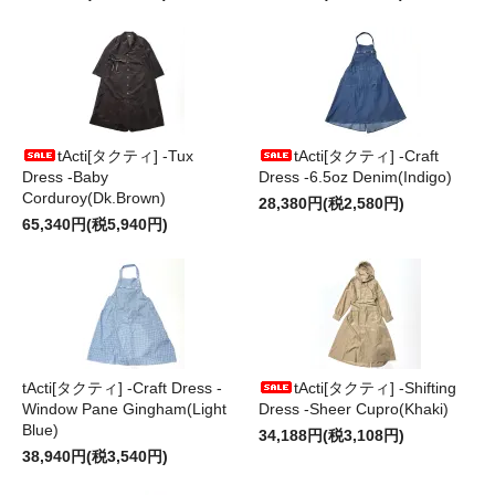
tActi[タクティ] -Tux
tActi[タクティ] -Craft
Dress -Baby
Dress -6.5oz Denim(Indigo)
Corduroy(Dk.Brown)
28,380円(税2,580円)
65,340円(税5,940円)
tActi[タクティ] -Craft Dress -
tActi[タクティ] -Shifting
Window Pane Gingham(Light
Dress -Sheer Cupro(Khaki)
Blue)
34,188円(税3,108円)
38,940円(税3,540円)