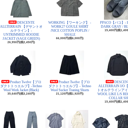
DESCENTE
WORKING【ワーキング】 -
PPACO【パコ】- L
ALLTERRAIN 【デサントオ
WORK27 GOULE SHIRT
DARK GRAY / B
ルテライン】-
/NICE COTTON POPLIN /
15,400円(税1,40
UNTRIMMED HOODIE
SHALE
JACKET (SAGE GREEN)
66,000円(税6,000円)
26,950円(税2,450円)
Product Twelve【プロ
Product Twelve【プロ
DESCEN
ダクトトゥエルブ】-Techno
ダクトトゥエルブ】- Techno
ALLTERRAIN I/
Wool Work Jacket (Black)
Wool Sucker Traning Shorts
トオルテラインアイ
35,640円(税3,240円)
21,120円(税1,920円)
WOOL LIKE L/S R
COLLAR SH
15,400円(税1,40