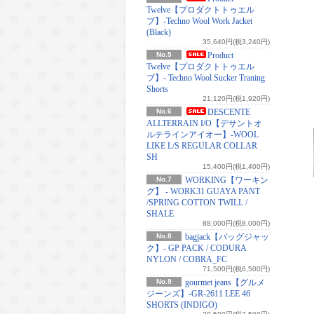
Twelve【プロダクトトゥエル
ブ】-Techno Wool Work Jacket
(Black)
35,640円(税3,240円)
No.5
Product
Twelve【プロダクトトゥエル
ブ】- Techno Wool Sucker Traning
Shorts
21,120円(税1,920円)
No.6
DESCENTE
ALLTERRAIN I/O【デサントオ
ルテラインアイオー】-WOOL
LIKE L/S REGULAR COLLAR
SH
15,400円(税1,400円)
No.7
WORKING【ワーキン
グ】 - WORK31 GUAYA PANT
/SPRING COTTON TWILL /
SHALE
88,000円(税8,000円)
No.8
bagjack【バッグジャッ
ク】- GP PACK / CODURA
NYLON / COBRA_FC
71,500円(税6,500円)
No.9
gourmet jeans【グルメ
ジーンズ】-GR-2611 LEE 46
SHORTS (INDIGO)