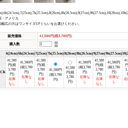
m),6h(24.5cm),7(25cm),7h(25.5cm),8(26cm),8h(26.5cm),9(27cm),9h(27.5cm),10(28cm),10h(
国：アメリカ
高幅広の方はワンサイズUPぐらいをお選びください。
販売価格
41,580円(税3,780円)
購入数
6(24cm)
6h(24.5cm)
7(25cm)
7h(25.5cm)
8(26cm)
8h(26.5cm)
9(27cm)
9h(27.5cm)
10(
41,580
41,580
41,580
41
41,580円
41,580円
41,580円
円(税
円(税
円(税
円
(税3,780
(税3,780
(税3,780
41,580
3,780
3,780
3,780
3
41,580円
ACK
円)
円)
円)
円(税
円)
円)
円)
(税3,780
在庫な
3,780
在庫な
在庫な
在庫
在庫
在庫
在
円)
円)
し
し
し
なし
なし
なし