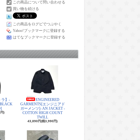
この商品について問い合わせる
買い物を続ける
この商品をログピでつぶやく
Yahoo!ブックマークに登録する
はてなブックマークに登録する
トラ】-
ENGINEERED
#BLACK
GARMENTS[エンジニアド
]
ガーメンツ]- AN JACKET -
0円)
COTTON HIGH COUNT
TWILL
43,890円(税3,990円)