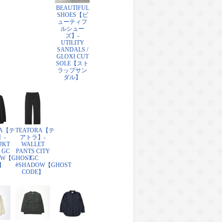
BEAUTIFUL
SHOES【ビ
ューティフ
ルシュー
ズ】-
UTILITY
SANDALS /
GLOXI CUT
SOLE【スト
ラップサン
ダル】
RA【テ
TEATORA【テ
】-
アトラ】-
JKT
WALLET
 GC
PANTS CITY
OW【GHOST
- GC
】
#SHADOW【GHOST
CODE】