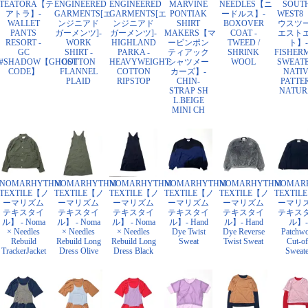
TEATORA【テ
ENGINEERED
ENGINEERED
MARVINE
NEEDLES【ニ
SOUT
アトラ】-
GARMENTS[エ
GARMENTS[エ
PONTIAK
ードルス】-
WEST8
WALLET
ンジニアド
ンジニアド
SHIRT
BOXOVER
ウスツ
PANTS
ガーメンツ]-
ガーメンツ]-
MAKERS【マ
COAT -
エスト
RESORT -
WORK
HIGHLAND
ービンポン
TWEED /
ト】-
GC
SHIRT -
PARKA -
ティアック
SHRINK
FISHER
#SHADOW【GHOST
COTTON
HEAVYWEIGHT
シャツメー
WOOL
SWEATE
CODE】
FLANNEL
COTTON
カーズ】-
NATI
PLAID
RIPSTOP
CHIN-
PATTE
STRAP SH
NATUR
L.BEIGE
MINI CH
NOMARHYTHM
NOMARHYTHM
NOMARHYTHM
NOMARHYTHM
NOMARHYTHM
NOMAR
TEXTILE【ノ
TEXTILE【ノ
TEXTILE【ノ
TEXTILE【ノ
TEXTILE【ノ
TEXTIL
ーマリズム
ーマリズム
ーマリズム
ーマリズム
ーマリズム
ーマリ
テキスタイ
テキスタイ
テキスタイ
テキスタイ
テキスタイ
テキス
ル】 - Noma
ル】 - Noma
ル】 - Noma
ル】- Hand
ル】- Hand
ル】-
× Needles
× Needles
× Needles
Dye Twist
Dye Reverse
Patchw
Rebuild
Rebuild Long
Rebuild Long
Sweat
Twist Sweat
Cut-of
TrackerJacket
Dress Olive
Dress Black
Sweate