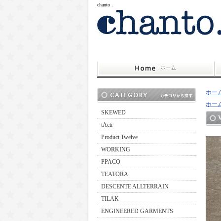
chanto .
ホー
ホー
SKEWED
tActi
Product Twelve
WORKING
PPACO
TEATORA
DESCENTE ALLTERRAIN
TILAK
ENGINEERED GARMENTS