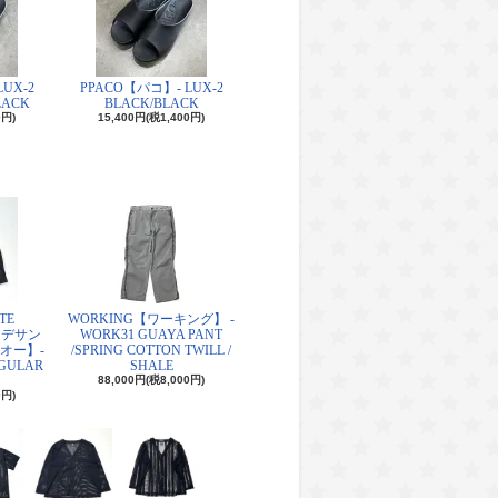
UX-2
PPACO【パコ】- LUX-2
LACK
BLACK/BLACK
0円)
15,400円(税1,400円)
TE
WORKING【ワーキング】 -
O【デサン
WORK31 GUAYA PANT
オー】-
/SPRING COTTON TWILL /
EGULAR
SHALE
88,000円(税8,000円)
0円)