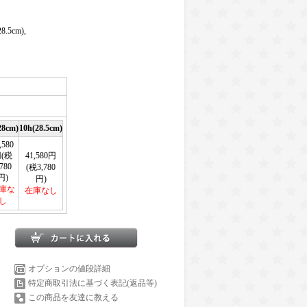
28.5cm),
28cm)
10h(28.5cm)
,580
(税
41,580円
,780
(税3,780
円)
円)
庫な
在庫なし
し
オプションの値段詳細
特定商取引法に基づく表記(返品等)
この商品を友達に教える