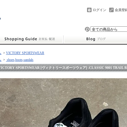
ログイン
会員登
ム
>
VICTORY SPORTSWEAR
ム
>
shoes,boots,sandals
VICTORY SPORTSWEAR [ヴィクトリースポーツウェア] -CLASSIC 9001 TRAIL RU