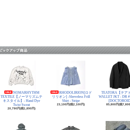
NOMARHYTHM
RHODOLIRION[ロド
TEATORA【テア
TEXTILE【ノーマリズムテ
リリオン] -Sleeveless Frill
WALLET JKT - DR 
キスタイル】- Hand Dye
Shirt - Stripe
[DOCTOROID
Twist Sweat
23,100円(税2,100円)
85,800円(税7,80
20,790円(税1,890円)