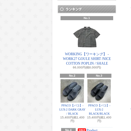
No.1
WORKING【ワーキング】 -
WORK27 GOULE SHIRT /NICE
COTTON POPLIN / SHALE
66,000円(税6,000円)
No.2
No.3
PPACO【パコ】-
PPACO【パコ】-
LUX-2 DARK GRAY
LUX-2
/ BLACK
BLACK/BLACK
15,400円(税1,400
15,400円(税1,400
円)
円)
No.4
Product