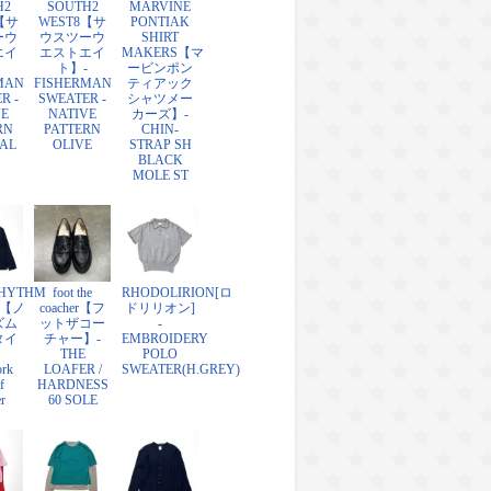
H2
SOUTH2
MARVINE
【サ
WEST8【サ
PONTIAK
ーウ
ウスツーウ
SHIRT
エイ
エストエイ
MAKERS【マ
ト】-
ービンポン
MAN
FISHERMAN
ティアック
R -
SWEATER -
シャツメー
VE
NATIVE
カーズ】-
RN
PATTERN
CHIN-
AL
OLIVE
STRAP SH
BLACK
MOLE ST
HYTHM
foot the
RHODOLIRION[ロ
E【ノ
coacher【フ
ドリリオン]
ズム
ットザコー
-
タイ
チャー】-
EMBROIDERY
THE
POLO
ork
LOAFER /
SWEATER(H.GREY)
f
HARDNESS
r
60 SOLE