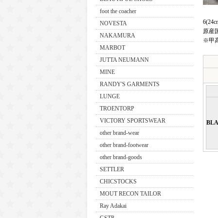
foot the coacher
6(24c
NOVESTA
原産
NAKAMURA
※甲
MARBOT
JUTTA NEUMANN
MINE
RANDY'S GARMENTS
LUNGE
TROENTORP
VICTORY SPORTSWEAR
BL
other brand-wear
other brand-footwear
other brand-goods
SETTLER
CHICSTOCKS
MOUT RECON TAILOR
Ray Adakai