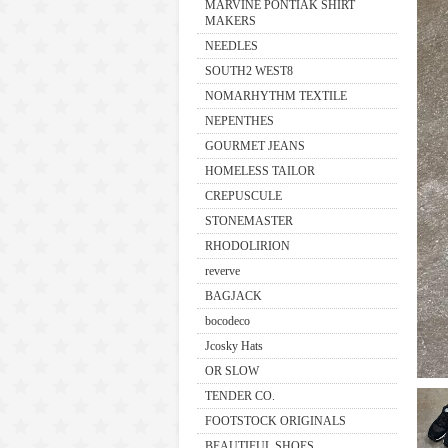
MARVINE PONTIAK SHIRT
MAKERS
NEEDLES
SOUTH2 WEST8
NOMARHYTHM TEXTILE
NEPENTHES
GOURMET JEANS
HOMELESS TAILOR
CREPUSCULE
STONEMASTER
RHODOLIRION
reverve
BAGJACK
bocodeco
Jcosky Hats
OR SLOW
TENDER CO.
FOOTSTOCK ORIGINALS
BEAUTIFUL SHOES