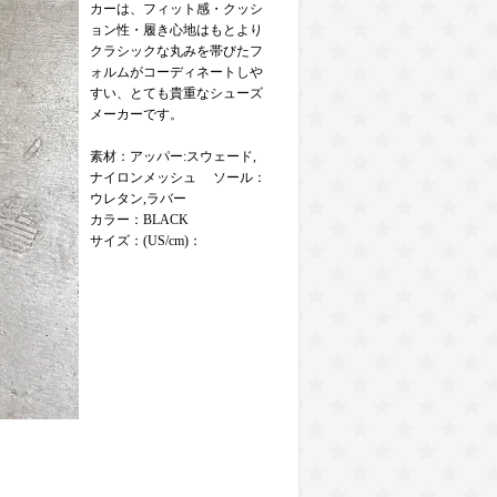
カーは、フィット感・クッシ
ョン性・履き心地はもとより
クラシックな丸みを帯びたフ
ォルムがコーディネートしや
すい、とても貴重なシューズ
メーカーです。
素材：アッパー:スウェード,
ナイロンメッシュ ソール：
ウレタン,ラバー
カラー：BLACK
サイズ：(US/cm)：