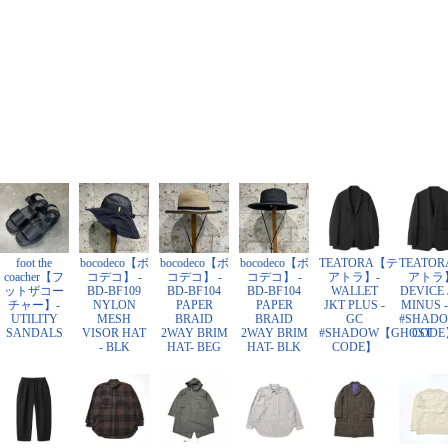
foot the
bocodeco【ボ
bocodeco【ボ
bocodeco【ボ
TEATORA【テ
TEATO
coacher【フ
コデコ】 -
コデコ】 -
コデコ】 -
アトラ】-
アトラ
ットザコー
BD-BF109
BD-BF104
BD-BF104
WALLET
DEVICE 
チャー】-
NYLON
PAPER
PAPER
JKT PLUS -
MINUS -
UTILITY
MESH
BRAID
BRAID
GC
#SHAD
SANDALS
VISOR HAT
2WAY BRIM
2WAY BRIM
#SHADOW【GHOST
CODE
- BLK
HAT- BEG
HAT- BLK
CODE】