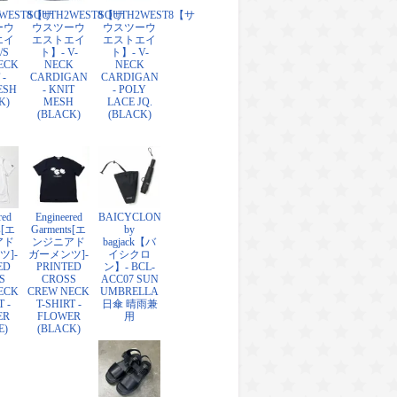
2WEST8【サ
SOUTH2WEST8【サ
SOUTH2WEST8【サ
ーウ
ウスツーウ
ウスツーウ
エイ
エストエイ
エストエイ
/S
ト】- V-
ト】- V-
ECK
NECK
NECK
 -
CARDIGAN
CARDIGAN
ESH
- KNIT
- POLY
K)
MESH
LACE JQ.
(BLACK)
(BLACK)
red
Engineered
BAICYCLON
s[エ
Garments[エ
by
アド
ンジニアド
bagjack【バ
ツ]-
ガーメンツ]-
イシクロ
ED
PRINTED
ン】- BCL-
S
CROSS
ACC07 SUN
ECK
CREW NECK
UMBRELLA
T -
T-SHIRT -
日傘 晴雨兼
ER
FLOWER
用
E)
(BLACK)