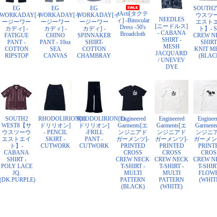
EG
EG
EG
SOUTH
tActi[タクテ
WORKADAY[イ
WORKADAY[イ
WORKADAY[イ
ウスツ
NEEDLES
ィ] -Binocular
ージーワー
ージーワー
ージーワー
エスト
[ニードルス]
Dress -50's
カディ] -
カディ] -
カディ] -
ト】- S
- CABANA
Broadcloth
FATIGUE
CHINO
SPINNAKER
CREW N
SHIRT -
PANT -
PANT - 10oz
SHIRT-
SHIRT
MESH
COTTON
SEA
COTTON
KNIT M
JACQUARD
RIPSTOP
CANVAS
CHAMBRAY
(BLAC
/ UNEVEV
DYE
SOUTH2
RHODOLIRION[ロ
RHODOLIRION[ロ
Engineered
Engineered
Enginee
WEST8【サ
ドリリオン]
ドリリオン]
Garments[エ
Garments[エ
Garment
ウスツーウ
- PENCIL
-FRILL
ンジニアド
ンジニアド
ンジニ
エストエイ
SKIRT -
PANT -
ガーメンツ]-
ガーメンツ]-
ガーメン
ト】-
CUTWORK
CUTWORK
PRINTED
PRINTED
PRINT
CABANA
CROSS
CROSS
CROS
SHIRT -
CREW NECK
CREW NECK
CREW N
POLY LACE
T-SHIRT -
T-SHIRT -
T-SHIR
JQ.
MULTI
MULTI
FLOW
(DK.PURPLE)
PATTERN
PATTERN
(WHIT
(BLACK)
(WHITE)