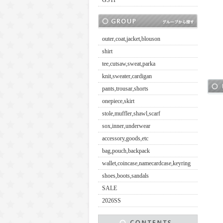
GSTP
outer,coat,jacket,blouson
shirt
tee,cutsaw,sweat,parka
knit,sweater,cardigan
pants,trousar,shorts
onepiece,skirt
stole,muffler,shawl,scarf
sox,inner,underwear
accessory,goods,etc
bag,pouch,backpack
wallet,coincase,namecardcase,keyring
shoes,boots,sandals
SALE
2026SS