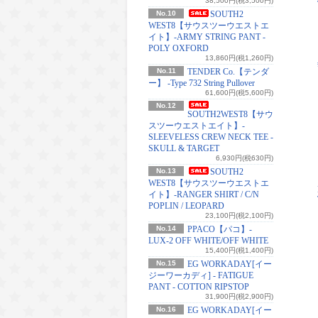
38,500円(税3,500円)
No.10
SOUTH2
WEST8【サウスツーウエストエ
イト】-ARMY STRING PANT -
POLY OXFORD
13,860円(税1,260円)
No.11
TENDER Co.【テンダ
ー】 -Type 732 String Pullover
61,600円(税5,600円)
No.12
SOUTH2WEST8【サウ
スツーウエストエイト】-
SLEEVELESS CREW NECK TEE -
SKULL & TARGET
6,930円(税630円)
No.13
SOUTH2
WEST8【サウスツーウエストエ
イト】-RANGER SHIRT / C/N
POPLIN / LEOPARD
23,100円(税2,100円)
No.14
PPACO【パコ】-
LUX-2 OFF WHITE/OFF WHITE
15,400円(税1,400円)
No.15
EG WORKADAY[イー
ジーワーカディ] - FATIGUE
PANT - COTTON RIPSTOP
31,900円(税2,900円)
No.16
EG WORKADAY[イー