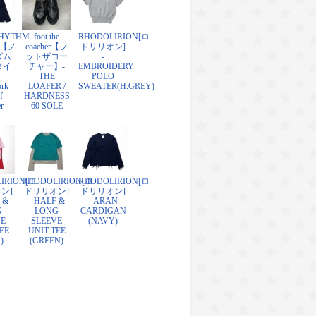
HYTHM
foot the
RHODOLIRION[ロ
E【ノ
coacher【フ
ドリリオン]
ズム
ットザコー
-
タイ
チャー】-
EMBROIDERY
THE
POLO
ork
LOAFER /
SWEATER(H.GREY)
f
HARDNESS
r
60 SOLE
IRION[ロ
RHODOLIRION[ロ
RHODOLIRION[ロ
ン]
ドリリオン]
ドリリオン]
 &
- HALF &
- ARAN
G
LONG
CARDIGAN
VE
SLEEVE
(NAVY)
EE
UNIT TEE
)
(GREEN)