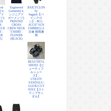
red
Engineered
BAICYCLON
s[エ
Garments[エ
by
アド
ンジニアド
bagjack【バ
ツ]-
ガーメンツ]-
イシクロ
ED
PRINTED
ン】- BCL-
S
CROSS
ACC07 SUN
ECK
CREW NECK
UMBRELLA
T -
T-SHIRT -
日傘 晴雨兼
ER
FLOWER
用
E)
(BLACK)
BEAUTIFUL
SHOES【ビ
ューティフ
ルシュー
ズ】-
UTILITY
SANDALS /
GLOXI CUT
SOLE【スト
ラップサン
ダル】