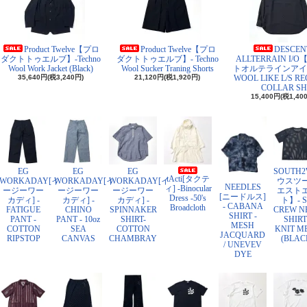
Product Twelve【プロ
Product Twelve【プロ
DESCEN
ダクトトゥエルブ】-Techno
ダクトトゥエルブ】- Techno
ALLTERRAIN I/
Wool Work Jacket (Black)
Wool Sucker Traning Shorts
トオルテラインアイ
35,640円(税3,240円)
21,120円(税1,920円)
WOOL LIKE L/S R
COLLAR SH
15,400円(税1,40
EG
EG
EG
SOUTH
tActi[タクテ
WORKADAY[イ
WORKADAY[イ
WORKADAY[イ
ウスツ
NEEDLES
ィ] -Binocular
ージーワー
ージーワー
ージーワー
エスト
[ニードルス]
Dress -50's
カディ] -
カディ] -
カディ] -
ト】- S
- CABANA
Broadcloth
FATIGUE
CHINO
SPINNAKER
CREW N
SHIRT -
PANT -
PANT - 10oz
SHIRT-
SHIRT
MESH
COTTON
SEA
COTTON
KNIT M
JACQUARD
RIPSTOP
CANVAS
CHAMBRAY
(BLAC
/ UNEVEV
DYE