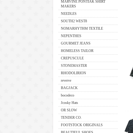
MARVINE PONTIAK SHIRT
MAKERS
NEEDLES
SOUTH2 WEST8
NOMARHYTHM TEXTILE
NEPENTHES
GOURMET JEANS
HOMELESS TAILOR
CREPUSCULE
STONEMASTER
RHODOLIRION
reverve
BAGJACK
bocodeco
Jcosky Hats
OR SLOW
TENDER CO.
FOOTSTOCK ORIGINALS
BEAUTIFUL SHOES