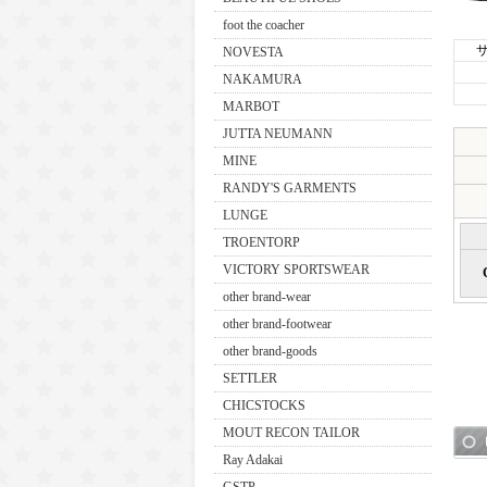
foot the coacher
NOVESTA
NAKAMURA
MARBOT
JUTTA NEUMANN
MINE
RANDY'S GARMENTS
LUNGE
TROENTORP
VICTORY SPORTSWEAR
other brand-wear
other brand-footwear
other brand-goods
SETTLER
CHICSTOCKS
MOUT RECON TAILOR
Ray Adakai