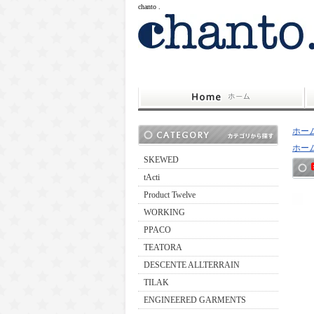
chanto .
ホー
ホー
SKEWED
tActi
Product Twelve
WORKING
PPACO
TEATORA
DESCENTE ALLTERRAIN
TILAK
ENGINEERED GARMENTS