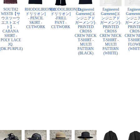
SOUTH2
RHODOLIRION[ロ
RHODOLIRION[ロ
Engineered
Engineered
Enginee
WEST8【サ
ドリリオン]
ドリリオン]
Garments[エ
Garments[エ
Garment
ウスツーウ
- PENCIL
-FRILL
ンジニアド
ンジニアド
ンジニ
エストエイ
SKIRT -
PANT -
ガーメンツ]-
ガーメンツ]-
ガーメン
ト】-
CUTWORK
CUTWORK
PRINTED
PRINTED
PRINT
CABANA
CROSS
CROSS
CROS
SHIRT -
CREW NECK
CREW NECK
CREW N
POLY LACE
T-SHIRT -
T-SHIRT -
T-SHIR
JQ.
MULTI
MULTI
FLOW
(DK.PURPLE)
PATTERN
PATTERN
(WHIT
(BLACK)
(WHITE)