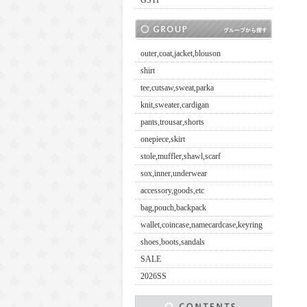
GSTP
outer,coat,jacket,blouson
shirt
tee,cutsaw,sweat,parka
knit,sweater,cardigan
pants,trousar,shorts
onepiece,skirt
stole,muffler,shawl,scarf
sox,inner,underwear
accessory,goods,etc
bag,pouch,backpack
wallet,coincase,namecardcase,keyring
shoes,boots,sandals
SALE
2026SS