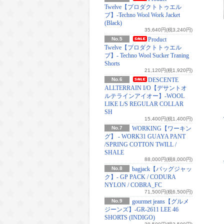
Twelve【プロダクトトゥエル
ブ】-Techno Wool Work Jacket
(Black)
35,640円(税3,240円)
No.5
Product
Twelve【プロダクトトゥエル
ブ】- Techno Wool Sucker Traning
Shorts
21,120円(税1,920円)
No.6
DESCENTE
ALLTERRAIN I/O【デサントオ
ルテラインアイオー】-WOOL
LIKE L/S REGULAR COLLAR
SH
15,400円(税1,400円)
No.7
WORKING【ワーキン
グ】 - WORK31 GUAYA PANT
/SPRING COTTON TWILL /
SHALE
88,000円(税8,000円)
No.8
bagjack【バッグジャッ
ク】- GP PACK / CODURA
NYLON / COBRA_FC
71,500円(税6,500円)
No.9
gourmet jeans【グルメ
ジーンズ】-GR-2611 LEE 46
SHORTS (INDIGO)