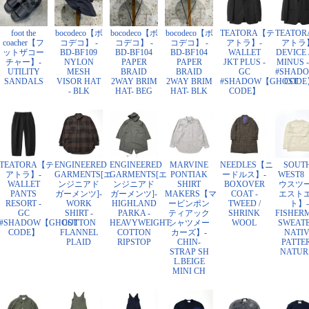
foot the
bocodeco【ボ
bocodeco【ボ
bocodeco【ボ
TEATORA【テ
TEATO
coacher【フ
コデコ】 -
コデコ】 -
コデコ】 -
アトラ】-
アトラ
ットザコー
BD-BF109
BD-BF104
BD-BF104
WALLET
DEVICE 
チャー】-
NYLON
PAPER
PAPER
JKT PLUS -
MINUS -
UTILITY
MESH
BRAID
BRAID
GC
#SHAD
SANDALS
VISOR HAT
2WAY BRIM
2WAY BRIM
#SHADOW【GHOST
CODE
- BLK
HAT- BEG
HAT- BLK
CODE】
TEATORA【テ
ENGINEERED
ENGINEERED
MARVINE
NEEDLES【ニ
SOUT
アトラ】-
GARMENTS[エ
GARMENTS[エ
PONTIAK
ードルス】-
WEST8
WALLET
ンジニアド
ンジニアド
SHIRT
BOXOVER
ウスツ
PANTS
ガーメンツ]-
ガーメンツ]-
MAKERS【マ
COAT -
エスト
RESORT -
WORK
HIGHLAND
ービンポン
TWEED /
ト】-
GC
SHIRT -
PARKA -
ティアック
SHRINK
FISHER
#SHADOW【GHOST
COTTON
HEAVYWEIGHT
シャツメー
WOOL
SWEATE
CODE】
FLANNEL
COTTON
カーズ】-
NATI
PLAID
RIPSTOP
CHIN-
PATTE
STRAP SH
NATUR
L.BEIGE
MINI CH