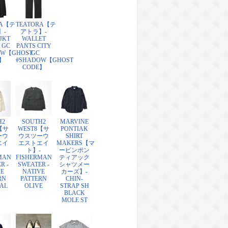
RA【テ
TEATORA【テ
】-
アトラ】-
JKT
WALLET
 GC
PANTS CITY
OW【GHOST
- GC
】
#SHADOW【GHOST
CODE】
H2
SOUTH2
MARVINE
【サ
WEST8【サ
PONTIAK
ーウ
ウスツーウ
SHIRT
エイ
エストエイ
MAKERS【マ
ト】-
ービンポン
MAN
FISHERMAN
ティアック
R -
SWEATER -
シャツメー
VE
NATIVE
カーズ】-
RN
PATTERN
CHIN-
AL
OLIVE
STRAP SH
BLACK
MOLE ST