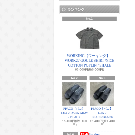
No.1
WORKING【ワーキング】 -
WORK27 GOULE SHIRT /NICE
COTTON POPLIN / SHALE
66,000円(税6,000円)
No.2
No.3
PPACO【パコ】-
PPACO【パコ】-
LUX-2 DARK GRAY
LUX-2
/ BLACK
BLACK/BLACK
15,400円(税1,400
15,400円(税1,400
円)
円)
No.4
Product