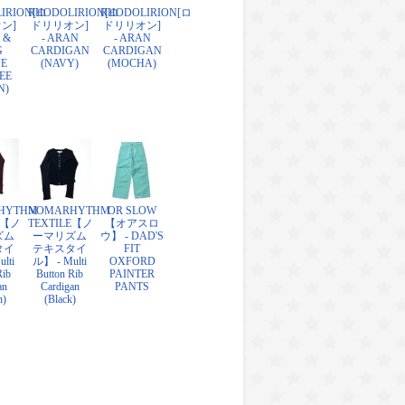
IRION[ロ
RHODOLIRION[ロ
RHODOLIRION[ロ
ン]
ドリリオン]
ドリリオン]
 &
- ARAN
- ARAN
G
CARDIGAN
CARDIGAN
VE
(NAVY)
(MOCHA)
EE
N)
HYTHM
NOMARHYTHM
OR SLOW
E【ノ
TEXTILE【ノ
【オアスロ
ズム
ーマリズム
ウ】 - DAD'S
タイ
テキスタイ
FIT
lti
ル】 - Multi
OXFORD
Rib
Button Rib
PAINTER
an
Cardigan
PANTS
n)
(Black)