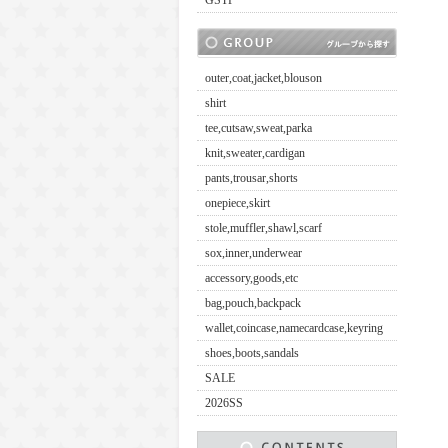
GSTP
outer,coat,jacket,blouson
shirt
tee,cutsaw,sweat,parka
knit,sweater,cardigan
pants,trousar,shorts
onepiece,skirt
stole,muffler,shawl,scarf
sox,inner,underwear
accessory,goods,etc
bag,pouch,backpack
wallet,coincase,namecardcase,keyring
shoes,boots,sandals
SALE
2026SS