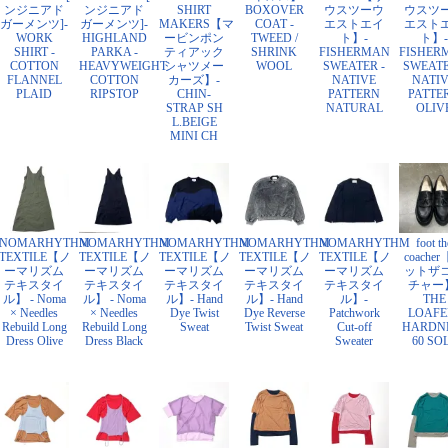
ンジニアド
ンジニアド
SHIRT
BOXOVER
ウスツーウ
ウスツ
ガーメンツ]-
ガーメンツ]-
MAKERS【マ
COAT -
エストエイ
エスト
WORK
HIGHLAND
ービンポン
TWEED /
ト】-
ト】-
SHIRT -
PARKA -
ティアック
SHRINK
FISHERMAN
FISHER
COTTON
HEAVYWEIGHT
シャツメー
WOOL
SWEATER -
SWEATE
FLANNEL
COTTON
カーズ】-
NATIVE
NATI
PLAID
RIPSTOP
CHIN-
PATTERN
PATTE
STRAP SH
NATURAL
OLIV
L.BEIGE
MINI CH
NOMARHYTHM
NOMARHYTHM
NOMARHYTHM
NOMARHYTHM
NOMARHYTHM
foot th
TEXTILE【ノ
TEXTILE【ノ
TEXTILE【ノ
TEXTILE【ノ
TEXTILE【ノ
coache
ーマリズム
ーマリズム
ーマリズム
ーマリズム
ーマリズム
ットザ
テキスタイ
テキスタイ
テキスタイ
テキスタイ
テキスタイ
チャー
ル】 - Noma
ル】 - Noma
ル】- Hand
ル】- Hand
ル】-
THE
× Needles
× Needles
Dye Twist
Dye Reverse
Patchwork
LOAFER
Rebuild Long
Rebuild Long
Sweat
Twist Sweat
Cut-off
HARDN
Dress Olive
Dress Black
Sweater
60 SO