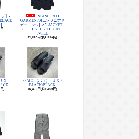
トラ】-
ENGINEERED
#BLACK
GARMENTS[エンジニアド
]
ガーメンツ]- AN JACKET -
0円)
COTTON HIGH COUNT
TWILL
43,890円(税3,990円)
UX-2
PPACO【パコ】- LUX-2
LACK
BLACK/BLACK
0円)
15,400円(税1,400円)