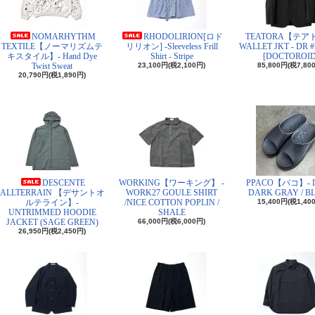
NOMARHYTHM
RHODOLIRION[ロド
TEATORA【テア
TEXTILE【ノーマリズムテ
リリオン] -Sleeveless Frill
WALLET JKT - DR 
キスタイル】- Hand Dye
Shirt - Stripe
[DOCTOROID
Twist Sweat
23,100円(税2,100円)
85,800円(税7,80
20,790円(税1,890円)
DESCENTE
WORKING【ワーキング】 -
PPACO【パコ】- L
ALLTERRAIN 【デサントオ
WORK27 GOULE SHIRT
DARK GRAY / B
ルテライン】-
/NICE COTTON POPLIN /
15,400円(税1,40
UNTRIMMED HOODIE
SHALE
JACKET (SAGE GREEN)
66,000円(税6,000円)
26,950円(税2,450円)