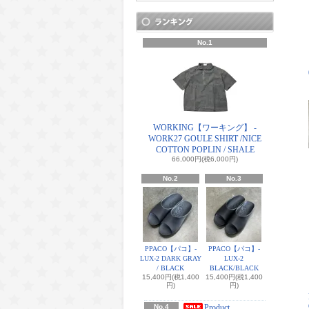
No.1
WORKING【ワーキング】 -
WORK27 GOULE SHIRT /NICE
COTTON POPLIN / SHALE
66,000円(税6,000円)
No.2
No.3
PPACO【パコ】-
PPACO【パコ】-
LUX-2 DARK GRAY
LUX-2
/ BLACK
BLACK/BLACK
15,400円(税1,400
15,400円(税1,400
円)
円)
No.4
Product