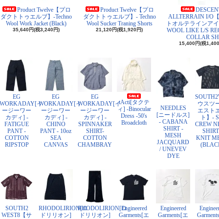
Product Twelve【プロ
Product Twelve【プロ
DESCEN
ダクトトゥエルブ】-Techno
ダクトトゥエルブ】- Techno
ALLTERRAIN I/
Wool Work Jacket (Black)
Wool Sucker Traning Shorts
トオルテラインアイ
35,640円(税3,240円)
21,120円(税1,920円)
WOOL LIKE L/S R
COLLAR SH
15,400円(税1,40
EG
EG
EG
SOUTH
tActi[タクテ
WORKADAY[イ
WORKADAY[イ
WORKADAY[イ
ウスツ
NEEDLES
ィ] -Binocular
ージーワー
ージーワー
ージーワー
エスト
[ニードルス]
Dress -50's
カディ] -
カディ] -
カディ] -
ト】- S
- CABANA
Broadcloth
FATIGUE
CHINO
SPINNAKER
CREW N
SHIRT -
PANT -
PANT - 10oz
SHIRT-
SHIRT
MESH
COTTON
SEA
COTTON
KNIT M
JACQUARD
RIPSTOP
CANVAS
CHAMBRAY
(BLAC
/ UNEVEV
DYE
SOUTH2
RHODOLIRION[ロ
RHODOLIRION[ロ
Engineered
Engineered
Enginee
WEST8【サ
ドリリオン]
ドリリオン]
Garments[エ
Garments[エ
Garment