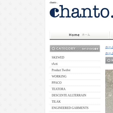
chanto .
ホー
ホー
SKEWED
tActi
Product Twelve
WORKING
PPACO
TEATORA
DESCENTE ALLTERRAIN
TILAK
ENGINEERED GARMENTS