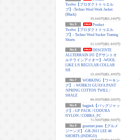
Twelve【プロダクトトゥエル
ブ】-Techno Wool Work Jacket
(Black)
35,640円(税3,240円)
No.5
Product
Twelve【プロダクトトゥエル
ブ】- Techno Wool Sucker Traning
Shorts
21,120円(税1,920円)
No.6
DESCENTE
ALLTERRAIN I/O【デサントオ
ルテラインアイオー】-WOOL
LIKE L/S REGULAR COLLAR
SH
15,400円(税1,400円)
No.7
WORKING【ワーキン
グ】 - WORK31 GUAYA PANT
/SPRING COTTON TWILL /
SHALE
88,000円(税8,000円)
No.8
bagjack【バッグジャッ
ク】- GP PACK / CODURA
NYLON / COBRA_FC
71,500円(税6,500円)
No.9
gourmet jeans【グルメ
ジーンズ】-GR-2611 LEE 46
SHORTS (INDIGO)