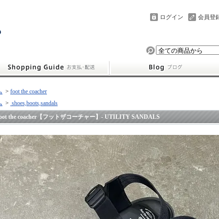
ログイン
会員登
ム
>
foot the coacher
ム
>
shoes,boots,sandals
foot the coacher【フットザコーチャー】- UTILITY SANDALS