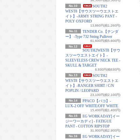
38,500円(税3,500円)
No.10
SOUTH2
WEST8【サウスツーウエストエ
イト】-ARMY STRING PANT -
POLY OXFORD
13,860円(税1,260円)
No.11
TENDER Co.【テンダ
ー】 -Type 732 String Pullover
61,600円(税5,600円)
No.12
SOUTH2WEST8【サウ
スツーウエストエイト】-
SLEEVELESS CREW NECK TEE -
SKULL & TARGET
6,930円(税630円)
No.13
SOUTH2
WEST8【サウスツーウエストエ
イト】-RANGER SHIRT / C/N
POPLIN / LEOPARD
23,100円(税2,100円)
No.14
PPACO【パコ】-
LUX-2 OFF WHITE/OFF WHITE
15,400円(税1,400円)
No.15
EG WORKADAY[イー
ジーワーカディ] - FATIGUE
PANT - COTTON RIPSTOP
31,900円(税2,900円)
No.16
EG WORKADAY[イー