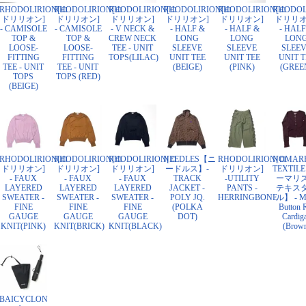
RHODOLIRION[ロ
RHODOLIRION[ロ
RHODOLIRION[ロ
RHODOLIRION[ロ
RHODOLIRION[ロ
RHODOL
ドリリオン]
ドリリオン]
ドリリオン]
ドリリオン]
ドリリオン]
ドリリオ
- CAMISOLE
- CAMISOLE
- V NECK &
- HALF &
- HALF &
- HALF
TOP &
TOP &
CREW NECK
LONG
LONG
LON
LOOSE-
LOOSE-
TEE - UNIT
SLEEVE
SLEEVE
SLEE
FITTING
FITTING
TOPS(LILAC)
UNIT TEE
UNIT TEE
UNIT T
TEE - UNIT
TEE - UNIT
(BEIGE)
(PINK)
(GREE
TOPS
TOPS (RED)
(BEIGE)
RHODOLIRION[ロ
RHODOLIRION[ロ
RHODOLIRION[ロ
NEEDLES【ニ
RHODOLIRION[ロ
NOMAR
ドリリオン]
ドリリオン]
ドリリオン]
ードルス】-
ドリリオン]
TEXTIL
- FAUX
- FAUX
- FAUX
TRACK
-UTILITY
ーマリ
LAYERED
LAYERED
LAYERED
JACKET -
PANTS -
テキス
SWEATER -
SWEATER -
SWEATER -
POLY JQ.
HERRINGBONE
ル】 - Mu
FINE
FINE
FINE
(POLKA
Button 
GAUGE
GAUGE
GAUGE
DOT)
Cardig
KNIT(PINK)
KNIT(BRICK)
KNIT(BLACK)
(Brow
BAICYCLON