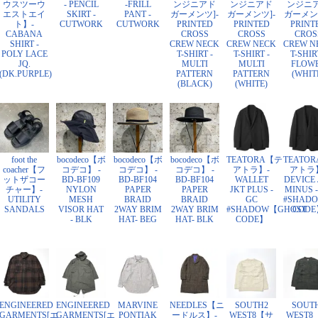
ウスツーウ
- PENCIL
-FRILL
ンジニアド
ンジニアド
ンジニ
エストエイ
SKIRT -
PANT -
ガーメンツ]-
ガーメンツ]-
ガーメン
ト】-
CUTWORK
CUTWORK
PRINTED
PRINTED
PRINT
CABANA
CROSS
CROSS
CROS
SHIRT -
CREW NECK
CREW NECK
CREW N
POLY LACE
T-SHIRT -
T-SHIRT -
T-SHIR
JQ.
MULTI
MULTI
FLOW
(DK.PURPLE)
PATTERN
PATTERN
(WHIT
(BLACK)
(WHITE)
foot the
bocodeco【ボ
bocodeco【ボ
bocodeco【ボ
TEATORA【テ
TEATO
coacher【フ
コデコ】 -
コデコ】 -
コデコ】 -
アトラ】-
アトラ
ットザコー
BD-BF109
BD-BF104
BD-BF104
WALLET
DEVICE 
チャー】-
NYLON
PAPER
PAPER
JKT PLUS -
MINUS -
UTILITY
MESH
BRAID
BRAID
GC
#SHAD
SANDALS
VISOR HAT
2WAY BRIM
2WAY BRIM
#SHADOW【GHOST
CODE
- BLK
HAT- BEG
HAT- BLK
CODE】
ENGINEERED
ENGINEERED
MARVINE
NEEDLES【ニ
SOUTH2
SOUT
GARMENTS[エ
GARMENTS[エ
PONTIAK
ードルス】-
WEST8【サ
WEST8