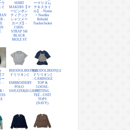
ーウ
SHIRT
ーマリズム
エイ
MAKERS【マ
テキスタイ
ービンポン
ル】 - Noma
MAN
ティアック
× Needles
R -
シャツメー
Rebuild
VE
カーズ】-
TrackerJacket
RN
CHIN-
E
STRAP SH
BLACK
MOLE ST
e
RHODOLIRION[ロ
RHODOLIRION[ロ
r【フ
ドリリオン]
ドリリオン]
コー
-
- CAMISOLE
】-
EMBROIDERY
TOP &
POLO
LOOSE-
 /
SWEATER(H.GREY)
FITTING
ESS
TEE - UNIT
LE
TOPS
(NAVY)