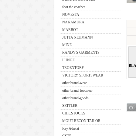
foot the coacher
NOVESTA
NAKAMURA
MARBOT
JUTTA NEUMANN
MINE
RANDY'S GARMENTS
LUNGE
BL
TROENTORP
VICTORY SPORTSWEAR
other brand-wear
other brand-footwear
other brand-goods
SETTLER
CHICSTOCKS
MOUT RECON TAILOR
Ray Adakai