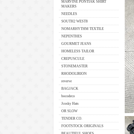
MARVINE PONTIAK SHIRT
MAKERS
NEEDLES
SOUTH2 WEST8
NOMARHYTHM TEXTILE
NEPENTHES
GOURMET JEANS
HOMELESS TAILOR
CREPUSCULE
STONEMASTER
RHODOLIRION
reverve
BAGJACK
bocodeco
Jcosky Hats
OR SLOW
TENDER CO.
FOOTSTOCK ORIGINALS
BEAUTIFUL SHOES