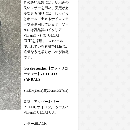
きの多い足先には、馴染みの
良いレザーを用い、安定が必
要な足首周りには、しっかり
とホールド出来るナイロンテ
ープを使用しています。ソー
ルには高品質のイタリア＜
Vibram®＞社製“GLOXI
CUT”を採用。このソールに
使われている素材“Vi-Lite”は
軽量なうえ柔らかいのが特徴
です。
foot the coacher【フットザコ
ーチャー】- UTILITY
SANDALS
SIZE:7(25cm),8(26cm),9(27cm)
素材：アッパー:レザー
(STEER),ナイロン, ソール：
Vibram® GLOXI CUT
カラー:BLACK