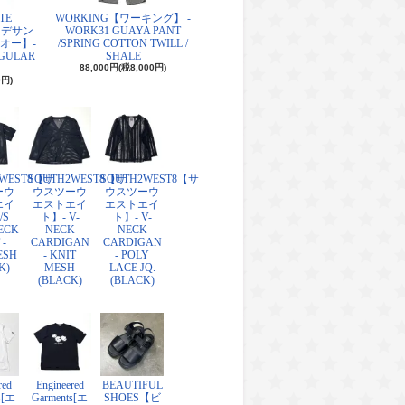
TE
WORKING【ワーキング】 -
O【デサン
WORK31 GUAYA PANT
オー】-
/SPRING COTTON TWILL /
EGULAR
SHALE
88,000円(税8,000円)
0円)
2WEST8【サ
SOUTH2WEST8【サ
SOUTH2WEST8【サ
ーウ
ウスツーウ
ウスツーウ
エイ
エストエイ
エストエイ
/S
ト】- V-
ト】- V-
ECK
NECK
NECK
 -
CARDIGAN
CARDIGAN
ESH
- KNIT
- POLY
K)
MESH
LACE JQ.
(BLACK)
(BLACK)
red
Engineered
BEAUTIFUL
s[エ
Garments[エ
SHOES【ビ