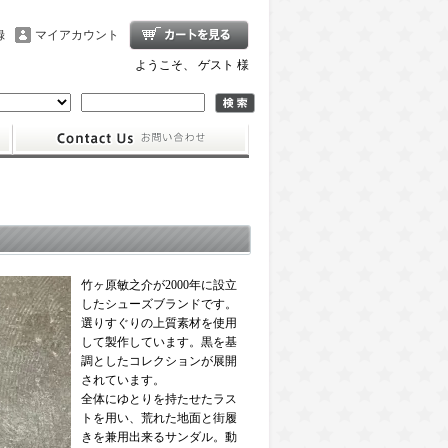
録
マイアカウント
ようこそ、 ゲスト 様
竹ヶ原敏之介が2000年に設立
したシューズブランドです。
選りすぐりの上質素材を使用
して製作しています。黒を基
調としたコレクションが展開
されています。
全体にゆとりを持たせたラス
トを用い、荒れた地面と街履
きを兼用出来るサンダル。動