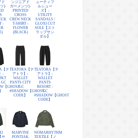
アド
ンジニアド
ューティフ
ツ]-
ガーメンツ]-
ルシュー
ED
PRINTED
ズ】-
S
CROSS
UTILITY
ECK
CREW NECK
SANDALS /
T -
T-SHIRT -
GLOXI CUT
ER
FLOWER
SOLE【スト
E)
(BLACK)
ラップサン
ダル】
RA【テ
TEATORA【テ
TEATORA【テ
】-
アトラ】-
アトラ】-
JKT
WALLET
WALLET
 GC
PANTS CITY
PANTS
OW【GHOST
- GC
RESORT -
】
#SHADOW【GHOST
GC
CODE】
#SHADOW【GHOST
CODE】
H2
MARVINE
NOMARHYTHM
【サ
PONTIAK
TEXTILE【ノ